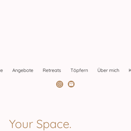
te
Angebote
Retreats
Töpfern
Über mich
Your Space.